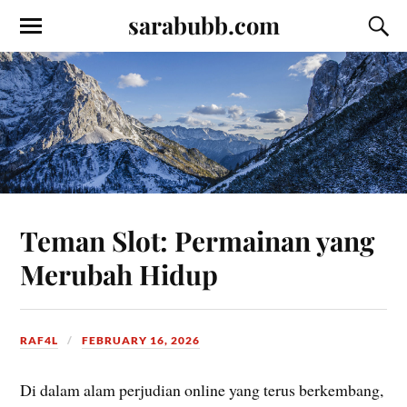
sarabubb.com
Teman Slot: Permainan yang
Merubah Hidup
RAF4L
FEBRUARY 16, 2026
Di dalam alam perjudian online yang terus berkembang,