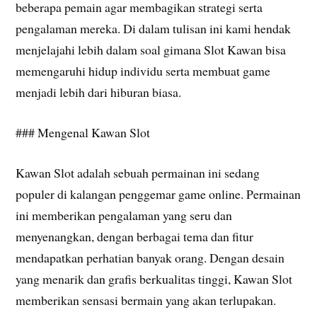
beberapa pemain agar membagikan strategi serta
pengalaman mereka. Di dalam tulisan ini kami hendak
menjelajahi lebih dalam soal gimana Slot Kawan bisa
memengaruhi hidup individu serta membuat game
menjadi lebih dari hiburan biasa.
### Mengenal Kawan Slot
Kawan Slot adalah sebuah permainan ini sedang
populer di kalangan penggemar game online. Permainan
ini memberikan pengalaman yang seru dan
menyenangkan, dengan berbagai tema dan fitur
mendapatkan perhatian banyak orang. Dengan desain
yang menarik dan grafis berkualitas tinggi, Kawan Slot
memberikan sensasi bermain yang akan terlupakan.