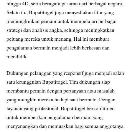
hingga 4D, serta beragam pasaran dari berbagai negara.
Selain itu, Bupatitogel juga menyediakan fitur yang
memungkinkan pemain untuk mempelajari berbagai
strategi dan analisis angka, sehingga meningkatkan
peluang mereka untuk menang. Hal ini membuat
pengalaman bermain menjadi lebih berkesan dan
mendidik.
Dukungan pelanggan yang responsif juga menjadi salah
satu keunggulan Bupatitogel. Tim dukungan siap
membantu pemain dengan pertanyaan atau masalah
yang mungkin mereka hadapi saat bermain. Dengan
layanan yang profesional, Bupatitogel berkomitmen
untuk memberikan pengalaman bermain yang
menyenangkan dan memuaskan bagi semua anggotanya.