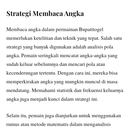
Strategi Membaca Angka
Membaca angka dalam permainan Bupatitogel
memerlukan ketelitian dan teknik yang tepat. Salah satu
strategi yang banyak digunakan adalah analisis pola
angka. Pemain seringkali mencatat angka-angka yang
sudah keluar sebelumnya dan mencari pola atau
kecenderungan tertentu. Dengan cara ini, mereka bisa
memperkirakan angka yang mungkin muncul di masa
mendatang. Memahami statistik dan frekuensi keluarnya
angka juga menjadi kunci dalam strategi ini.
Selain itu, pemain juga dianjurkan untuk menggunakan
rumus atau metode matematis dalam menganalisis