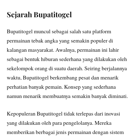
Sejarah Bupatitogel
Bupatitogel muncul sebagai salah satu platform
permainan tebak angka yang semakin populer di
kalangan masyarakat. Awalnya, permainan ini lahir
sebagai bentuk hiburan sederhana yang dilakukan oleh
sekelompok orang di suatu daerah. Seiring berjalannya
waktu, Bupatitogel berkembang pesat dan menarik
perhatian banyak pemain. Konsep yang sederhana
namun menarik membuatnya semakin banyak diminati.
Kepopuleran Bupatitogel tidak terlepas dari inovasi
yang dilakukan oleh para pengelolanya. Mereka
memberikan berbagai jenis permainan dengan sistem