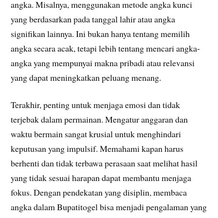
angka. Misalnya, menggunakan metode angka kunci
yang berdasarkan pada tanggal lahir atau angka
signifikan lainnya. Ini bukan hanya tentang memilih
angka secara acak, tetapi lebih tentang mencari angka-
angka yang mempunyai makna pribadi atau relevansi
yang dapat meningkatkan peluang menang.
Terakhir, penting untuk menjaga emosi dan tidak
terjebak dalam permainan. Mengatur anggaran dan
waktu bermain sangat krusial untuk menghindari
keputusan yang impulsif. Memahami kapan harus
berhenti dan tidak terbawa perasaan saat melihat hasil
yang tidak sesuai harapan dapat membantu menjaga
fokus. Dengan pendekatan yang disiplin, membaca
angka dalam Bupatitogel bisa menjadi pengalaman yang