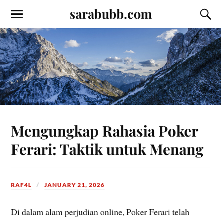
sarabubb.com
Mengungkap Rahasia Poker
Ferari: Taktik untuk Menang
RAF4L
JANUARY 21, 2026
Di dalam alam perjudian online, Poker Ferari telah