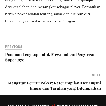
dari kesalahan dan meningkat sebagai player. Perhatikan
bahwa poker adalah tentang sabar dan disiplin diri,
bukan hanya semata-mata keberuntungan.
PREVIOUS
Panduan Lengkap untuk Mewujudkan Penguasa
Supertogel
NEXT
Mengatur FerrariPoker: Keterampilan Menangani
Emosi dan Taruhan yang Ditempatkan