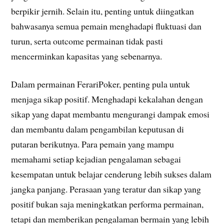
berpikir jernih. Selain itu, penting untuk diingatkan
bahwasanya semua pemain menghadapi fluktuasi dan
turun, serta outcome permainan tidak pasti
mencerminkan kapasitas yang sebenarnya.
Dalam permainan FerariPoker, penting pula untuk
menjaga sikap positif. Menghadapi kekalahan dengan
sikap yang dapat membantu mengurangi dampak emosi
dan membantu dalam pengambilan keputusan di
putaran berikutnya. Para pemain yang mampu
memahami setiap kejadian pengalaman sebagai
kesempatan untuk belajar cenderung lebih sukses dalam
jangka panjang. Perasaan yang teratur dan sikap yang
positif bukan saja meningkatkan performa permainan,
tetapi dan memberikan pengalaman bermain yang lebih