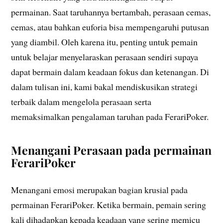
permainan. Saat taruhannya bertambah, perasaan cemas,
cemas, atau bahkan euforia bisa mempengaruhi putusan
yang diambil. Oleh karena itu, penting untuk pemain
untuk belajar menyelaraskan perasaan sendiri supaya
dapat bermain dalam keadaan fokus dan ketenangan. Di
dalam tulisan ini, kami bakal mendiskusikan strategi
terbaik dalam mengelola perasaan serta
memaksimalkan pengalaman taruhan pada FerariPoker.
Menangani Perasaan pada permainan
FerariPoker
Menangani emosi merupakan bagian krusial pada
permainan FerariPoker. Ketika bermain, pemain sering
kali dihadapkan kepada keadaan yang sering memicu