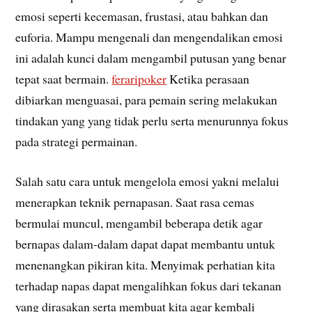
emosi seperti kecemasan, frustasi, atau bahkan dan
euforia. Mampu mengenali dan mengendalikan emosi
ini adalah kunci dalam mengambil putusan yang benar
tepat saat bermain.
feraripoker
Ketika perasaan
dibiarkan menguasai, para pemain sering melakukan
tindakan yang yang tidak perlu serta menurunnya fokus
pada strategi permainan.
Salah satu cara untuk mengelola emosi yakni melalui
menerapkan teknik pernapasan. Saat rasa cemas
bermulai muncul, mengambil beberapa detik agar
bernapas dalam-dalam dapat dapat membantu untuk
menenangkan pikiran kita. Menyimak perhatian kita
terhadap napas dapat mengalihkan fokus dari tekanan
yang dirasakan serta membuat kita agar kembali