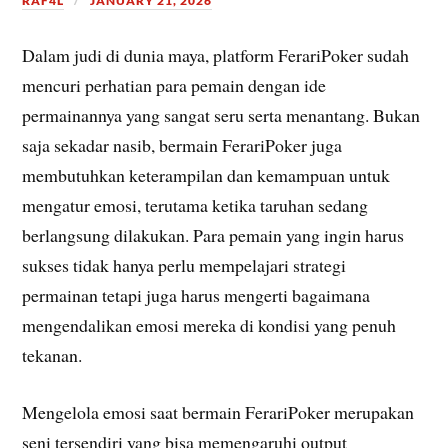
RAF4L
JANUARY 21, 2026
Dalam judi di dunia maya, platform FerariPoker sudah
mencuri perhatian para pemain dengan ide
permainannya yang sangat seru serta menantang. Bukan
saja sekadar nasib, bermain FerariPoker juga
membutuhkan keterampilan dan kemampuan untuk
mengatur emosi, terutama ketika taruhan sedang
berlangsung dilakukan. Para pemain yang ingin harus
sukses tidak hanya perlu mempelajari strategi
permainan tetapi juga harus mengerti bagaimana
mengendalikan emosi mereka di kondisi yang penuh
tekanan.
Mengelola emosi saat bermain FerariPoker merupakan
seni tersendiri yang bisa memengaruhi output