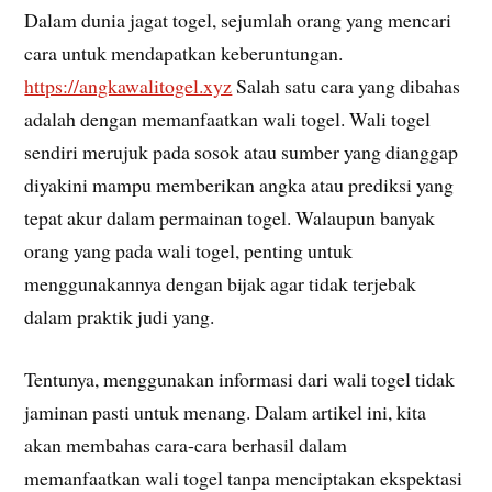
Dalam dunia jagat togel, sejumlah orang yang mencari
cara untuk mendapatkan keberuntungan.
https://angkawalitogel.xyz
Salah satu cara yang dibahas
adalah dengan memanfaatkan wali togel. Wali togel
sendiri merujuk pada sosok atau sumber yang dianggap
diyakini mampu memberikan angka atau prediksi yang
tepat akur dalam permainan togel. Walaupun banyak
orang yang pada wali togel, penting untuk
menggunakannya dengan bijak agar tidak terjebak
dalam praktik judi yang.
Tentunya, menggunakan informasi dari wali togel tidak
jaminan pasti untuk menang. Dalam artikel ini, kita
akan membahas cara-cara berhasil dalam
memanfaatkan wali togel tanpa menciptakan ekspektasi