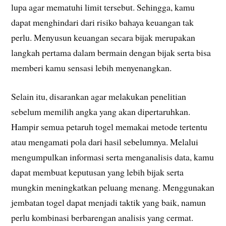
lupa agar mematuhi limit tersebut. Sehingga, kamu
dapat menghindari dari risiko bahaya keuangan tak
perlu. Menyusun keuangan secara bijak merupakan
langkah pertama dalam bermain dengan bijak serta bisa
memberi kamu sensasi lebih menyenangkan.
Selain itu, disarankan agar melakukan penelitian
sebelum memilih angka yang akan dipertaruhkan.
Hampir semua petaruh togel memakai metode tertentu
atau mengamati pola dari hasil sebelumnya. Melalui
mengumpulkan informasi serta menganalisis data, kamu
dapat membuat keputusan yang lebih bijak serta
mungkin meningkatkan peluang menang. Menggunakan
jembatan togel dapat menjadi taktik yang baik, namun
perlu kombinasi berbarengan analisis yang cermat.