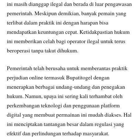
ini masih dianggap ilegal dan berada di luar pengawasan
pemerintah. Meskipun demikian, banyak pemain yang
terlibat dalam praktik ini dengan harapan bisa
mendapatkan keuntungan cepat. Ketidakpastian hukum
ini memberikan celah bagi operator ilegal untuk terus
beroperasi tanpa takut dihukum.
Pemerintah telah berusaha untuk memberantas praktik
perjudian online termasuk Bupatitogel dengan
menerapkan berbagai undang-undang dan penegakan
hukum. Namun, upaya ini sering kali terhambat oleh
perkembangan teknologi dan penggunaan platform
digital yang membuat permainan ini mudah diakses. Hal
ini menciptakan tantangan besar dalam regulasi yang
efektif dan perlindungan terhadap masyarakat.