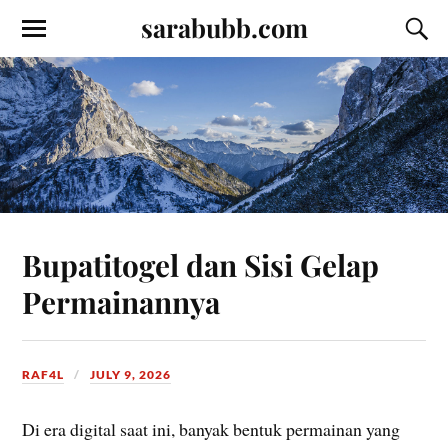
sarabubb.com
Bupatitogel dan Sisi Gelap
Permainannya
RAF4L
JULY 9, 2026
Di era digital saat ini, banyak bentuk permainan yang