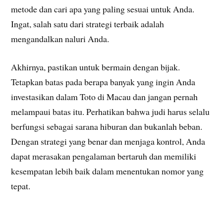
metode dan cari apa yang paling sesuai untuk Anda.
Ingat, salah satu dari strategi terbaik adalah
mengandalkan naluri Anda.
Akhirnya, pastikan untuk bermain dengan bijak.
Tetapkan batas pada berapa banyak yang ingin Anda
investasikan dalam Toto di Macau dan jangan pernah
melampaui batas itu. Perhatikan bahwa judi harus selalu
berfungsi sebagai sarana hiburan dan bukanlah beban.
Dengan strategi yang benar dan menjaga kontrol, Anda
dapat merasakan pengalaman bertaruh dan memiliki
kesempatan lebih baik dalam menentukan nomor yang
tepat.