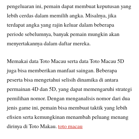
pengeluaran ini, pemain dapat membuat keputusan yang
lebih cerdas dalam memilih angka. Misalnya, jika
terdapat angka yang rajin keluar dalam beberapa
periode sebelumnya, banyak pemain mungkin akan
menyertakannya dalam daftar mereka.
Memakai data Toto Macau serta data Toto Macau 5D
juga bisa memberikan manfaat saingan. Beberapa
peserta bisa mengetahui selisih dinamika di antara
permainan 4D dan 5D, yang dapat memengaruhi strategi
pemilihan nomor. Dengan menganalisis nomor dari dua
jenis game ini, pemain bisa membuat taktik yang lebih
efisien serta kemungkinan menambah peluang menang
dirinya di Toto Makau.
toto macau