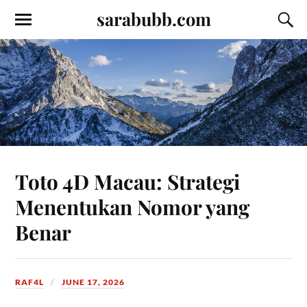
sarabubb.com
Toto 4D Macau: Strategi
Menentukan Nomor yang
Benar
RAF4L
JUNE 17, 2026