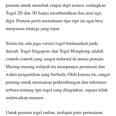
pemain untuk menebak empat digit nomor, sedangkan
Togel 2D dan 3D hanya membutuhkan dua atau tiga
digit. Pemain perlu memahami tipe-tipe ini agar bisa
menyusun strategi yang tepat.
Selain itu, ada juga variasi togel berdasarkan pada
daerah. Togel Singapore dan Togel Hongkong adalah
contoh-contoh yang sangat terkenal di antara pemain.
Masing-masing wilayah itu mempunyai peraturan dan
waktu pengundian yang berbeda. Oleh karena itu, sangat
penting untuk memantau perkembangan dan informasi
terbaru tentang tipe togel yang diinginkan, supaya tidak
melewatkan momen.
Untuk pemain togel online, terdapat jenis permainan