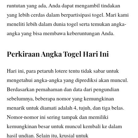
runtutan yang ada, Anda dapat mengambil tindakan
yang lebih cerdas dalam berpartisipasi togel. Mari kami
meneliti lebih dalam dunia togel serta temukan angka-
angka yang bisa membawa keberuntungan Anda.
Perkiraan Angka Togel Hari Ini
Hari ini, para petaruh lotere tentu tidak sabar untuk
mengetahui angka-angka yang diprediksi akan muncul.
Berdasarkan pemahaman dan data dari pengundian
sebelumnya, beberapa nomor yang kemungkinan
menarik untuk diamati adalah 4, tujuh, dan tiga belas.
Nomor-nomor ini sering tampak dan memiliki
kemungkinan besar untuk muncul kembali ke dalam
hasil undian. Selain itu, krusial untuk