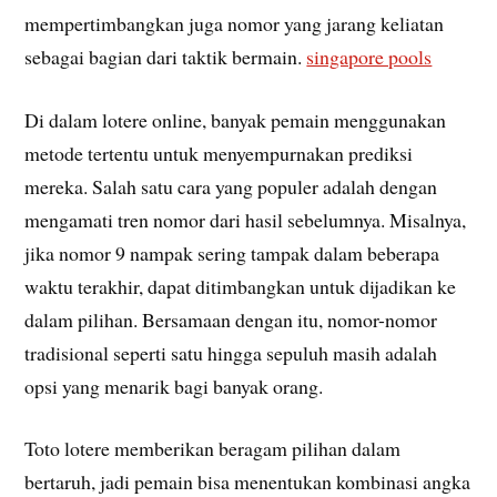
mempertimbangkan juga nomor yang jarang keliatan
sebagai bagian dari taktik bermain.
singapore pools
Di dalam lotere online, banyak pemain menggunakan
metode tertentu untuk menyempurnakan prediksi
mereka. Salah satu cara yang populer adalah dengan
mengamati tren nomor dari hasil sebelumnya. Misalnya,
jika nomor 9 nampak sering tampak dalam beberapa
waktu terakhir, dapat ditimbangkan untuk dijadikan ke
dalam pilihan. Bersamaan dengan itu, nomor-nomor
tradisional seperti satu hingga sepuluh masih adalah
opsi yang menarik bagi banyak orang.
Toto lotere memberikan beragam pilihan dalam
bertaruh, jadi pemain bisa menentukan kombinasi angka