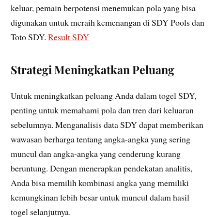
keluar, pemain berpotensi menemukan pola yang bisa
digunakan untuk meraih kemenangan di SDY Pools dan
Toto SDY.
Result SDY
Strategi Meningkatkan Peluang
Untuk meningkatkan peluang Anda dalam togel SDY,
penting untuk memahami pola dan tren dari keluaran
sebelumnya. Menganalisis data SDY dapat memberikan
wawasan berharga tentang angka-angka yang sering
muncul dan angka-angka yang cenderung kurang
beruntung. Dengan menerapkan pendekatan analitis,
Anda bisa memilih kombinasi angka yang memiliki
kemungkinan lebih besar untuk muncul dalam hasil
togel selanjutnya.