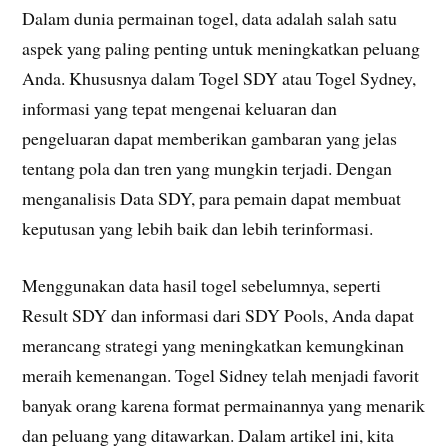
Dalam dunia permainan togel, data adalah salah satu
aspek yang paling penting untuk meningkatkan peluang
Anda. Khususnya dalam Togel SDY atau Togel Sydney,
informasi yang tepat mengenai keluaran dan
pengeluaran dapat memberikan gambaran yang jelas
tentang pola dan tren yang mungkin terjadi. Dengan
menganalisis Data SDY, para pemain dapat membuat
keputusan yang lebih baik dan lebih terinformasi.
Menggunakan data hasil togel sebelumnya, seperti
Result SDY dan informasi dari SDY Pools, Anda dapat
merancang strategi yang meningkatkan kemungkinan
meraih kemenangan. Togel Sidney telah menjadi favorit
banyak orang karena format permainannya yang menarik
dan peluang yang ditawarkan. Dalam artikel ini, kita