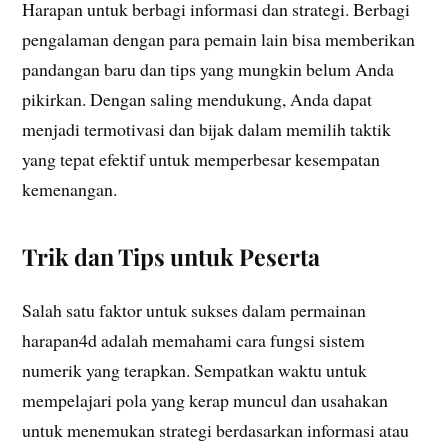
Harapan untuk berbagi informasi dan strategi. Berbagi
pengalaman dengan para pemain lain bisa memberikan
pandangan baru dan tips yang mungkin belum Anda
pikirkan. Dengan saling mendukung, Anda dapat
menjadi termotivasi dan bijak dalam memilih taktik
yang tepat efektif untuk memperbesar kesempatan
kemenangan.
Trik dan Tips untuk Peserta
Salah satu faktor untuk sukses dalam permainan
harapan4d adalah memahami cara fungsi sistem
numerik yang terapkan. Sempatkan waktu untuk
mempelajari pola yang kerap muncul dan usahakan
untuk menemukan strategi berdasarkan informasi atau