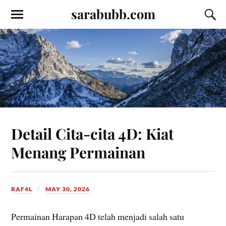
sarabubb.com
Detail Cita-cita 4D: Kiat
Menang Permainan
RAF4L
MAY 30, 2026
Permainan Harapan 4D telah menjadi salah satu