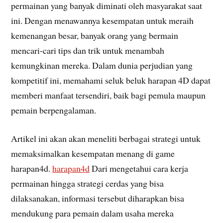
permainan yang banyak diminati oleh masyarakat saat
ini. Dengan menawannya kesempatan untuk meraih
kemenangan besar, banyak orang yang bermain
mencari-cari tips dan trik untuk menambah
kemungkinan mereka. Dalam dunia perjudian yang
kompetitif ini, memahami seluk beluk harapan 4D dapat
memberi manfaat tersendiri, baik bagi pemula maupun
pemain berpengalaman.
Artikel ini akan akan meneliti berbagai strategi untuk
memaksimalkan kesempatan menang di game
harapan4d.
harapan4d
Dari mengetahui cara kerja
permainan hingga strategi cerdas yang bisa
dilaksanakan, informasi tersebut diharapkan bisa
mendukung para pemain dalam usaha mereka