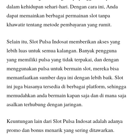
dalam kehidupan sehari-hari. Dengan cara ini, Anda
dapat memainkan berbagai permainan slot tanpa
khawatir tentang metode pembayaran yang rumit.
Selain itu, Slot Pulsa Indosat memberikan akses yang
lebih luas untuk semua kalangan. Banyak pengguna
yang memiliki pulsa yang tidak terpakai, dan dengan
menggunakan pulsa untuk bermain slot, mereka bisa
memanfaatkan sumber daya ini dengan lebih baik. Slot
ini juga biasanya tersedia di berbagai platform, sehingga
memudahkan anda bermain kapan saja dan di mana saja
asalkan terhubung dengan jaringan.
Keuntungan lain dari Slot Pulsa Indosat adalah adanya
promo dan bonus menarik yang sering ditawarkan.