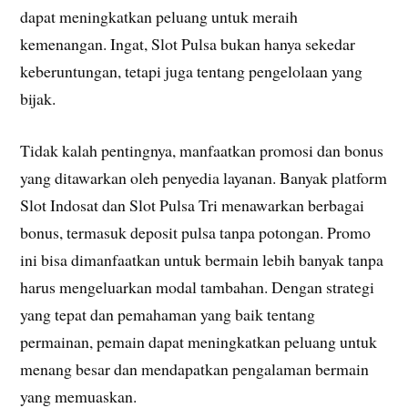
dapat meningkatkan peluang untuk meraih
kemenangan. Ingat, Slot Pulsa bukan hanya sekedar
keberuntungan, tetapi juga tentang pengelolaan yang
bijak.
Tidak kalah pentingnya, manfaatkan promosi dan bonus
yang ditawarkan oleh penyedia layanan. Banyak platform
Slot Indosat dan Slot Pulsa Tri menawarkan berbagai
bonus, termasuk deposit pulsa tanpa potongan. Promo
ini bisa dimanfaatkan untuk bermain lebih banyak tanpa
harus mengeluarkan modal tambahan. Dengan strategi
yang tepat dan pemahaman yang baik tentang
permainan, pemain dapat meningkatkan peluang untuk
menang besar dan mendapatkan pengalaman bermain
yang memuaskan.