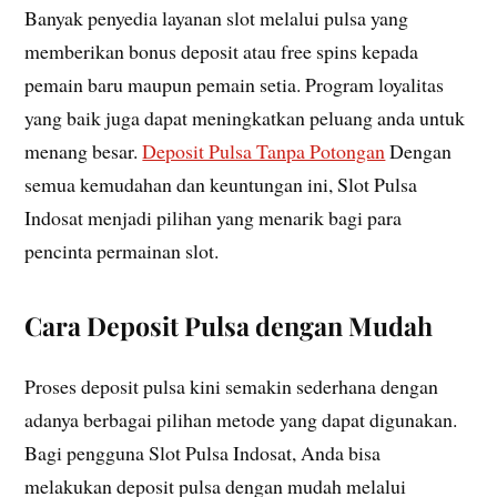
Banyak penyedia layanan slot melalui pulsa yang
memberikan bonus deposit atau free spins kepada
pemain baru maupun pemain setia. Program loyalitas
yang baik juga dapat meningkatkan peluang anda untuk
menang besar.
Deposit Pulsa Tanpa Potongan
Dengan
semua kemudahan dan keuntungan ini, Slot Pulsa
Indosat menjadi pilihan yang menarik bagi para
pencinta permainan slot.
Cara Deposit Pulsa dengan Mudah
Proses deposit pulsa kini semakin sederhana dengan
adanya berbagai pilihan metode yang dapat digunakan.
Bagi pengguna Slot Pulsa Indosat, Anda bisa
melakukan deposit pulsa dengan mudah melalui