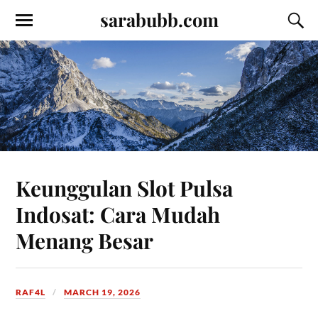
sarabubb.com
Keunggulan Slot Pulsa
Indosat: Cara Mudah
Menang Besar
RAF4L
MARCH 19, 2026