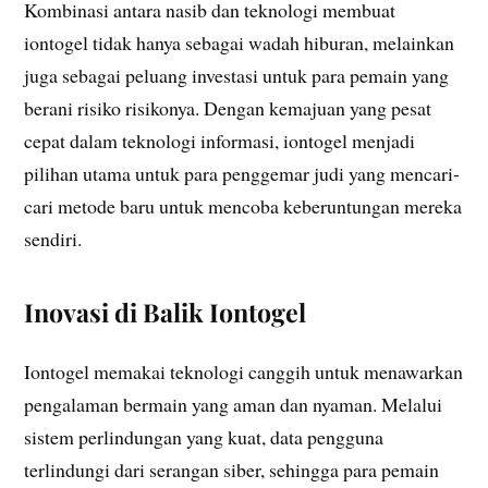
Kombinasi antara nasib dan teknologi membuat
iontogel tidak hanya sebagai wadah hiburan, melainkan
juga sebagai peluang investasi untuk para pemain yang
berani risiko risikonya. Dengan kemajuan yang pesat
cepat dalam teknologi informasi, iontogel menjadi
pilihan utama untuk para penggemar judi yang mencari-
cari metode baru untuk mencoba keberuntungan mereka
sendiri.
Inovasi di Balik Iontogel
Iontogel memakai teknologi canggih untuk menawarkan
pengalaman bermain yang aman dan nyaman. Melalui
sistem perlindungan yang kuat, data pengguna
terlindungi dari serangan siber, sehingga para pemain