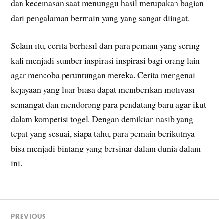
dan kecemasan saat menunggu hasil merupakan bagian
dari pengalaman bermain yang yang sangat diingat.
Selain itu, cerita berhasil dari para pemain yang sering
kali menjadi sumber inspirasi inspirasi bagi orang lain
agar mencoba peruntungan mereka. Cerita mengenai
kejayaan yang luar biasa dapat memberikan motivasi
semangat dan mendorong para pendatang baru agar ikut
dalam kompetisi togel. Dengan demikian nasib yang
tepat yang sesuai, siapa tahu, para pemain berikutnya
bisa menjadi bintang yang bersinar dalam dunia dalam
ini.
PREVIOUS