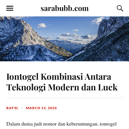
sarabubb.com
Iontogel Kombinasi Antara
Teknologi Modern dan Luck
RAF4L
MARCH 13, 2026
Dalam dunia judi nomor dan keberuntungan, iontogel