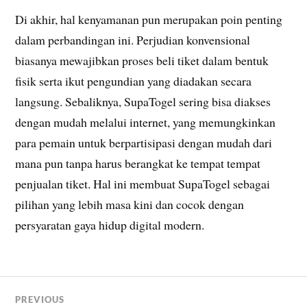
Di akhir, hal kenyamanan pun merupakan poin penting
dalam perbandingan ini. Perjudian konvensional
biasanya mewajibkan proses beli tiket dalam bentuk
fisik serta ikut pengundian yang diadakan secara
langsung. Sebaliknya, SupaTogel sering bisa diakses
dengan mudah melalui internet, yang memungkinkan
para pemain untuk berpartisipasi dengan mudah dari
mana pun tanpa harus berangkat ke tempat tempat
penjualan tiket. Hal ini membuat SupaTogel sebagai
pilihan yang lebih masa kini dan cocok dengan
persyaratan gaya hidup digital modern.
PREVIOUS