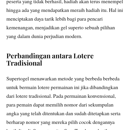
peserta yang tidak berhasil, hadiah akan terus menempel
hingga ada yang mendapatkan meraih hadiah itu. Hal ini
menciptakan daya tarik lebih bagi para pencari
kemenangan, menjadikan gel superto sebuah pilihan
yang dalam dunia perjudian modern.
Perbandingan antara Lotere
Tradisional
Supertogel menawarkan metode yang berbeda berbeda
untuk bermain lotere permainan ini jika dibandingkan
dari lotere tradisional. Pada permainan konvensional,
para pemain dapat memilih nomor dari sekumpulan
angka yang telah ditentukan dan sudah ditetapkan serta
berharap nomor yang mereka pilih cocok dengannya