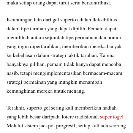
maka setiap orang dapat turut serta berkontribusi.
Keuntungan lain dari gel superto adalah fleksibilitas
dalam tipe taruhan yang dapat dipilih. Pemain dapat
memilih di antara sejumlah tipe permainan dan nomor
yang ingin dipertaruhkan, memberikan mereka banyak
ke kebebasan dalam strategi taktik taruhan. Karena
banyaknya pilihan, pemain tidak hanya dapat mencoba
nasib, tetapi mengimplementasikan bermacam-macam
strategi permainan yang mungkin menambah
kemungkinan mereka untuk menang.
Terakhir, superto gel sering kali memberikan hadiah
yang lebih besar daripada lotere tradisional.
super togel
Melalui sistem jackpot progresif, setiap kali ada seorang