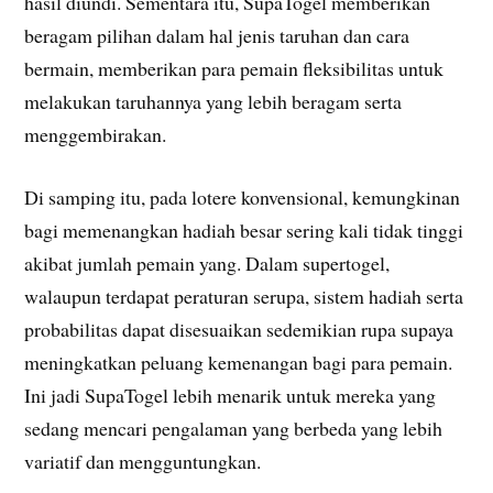
hasil diundi. Sementara itu, SupaTogel memberikan
beragam pilihan dalam hal jenis taruhan dan cara
bermain, memberikan para pemain fleksibilitas untuk
melakukan taruhannya yang lebih beragam serta
menggembirakan.
Di samping itu, pada lotere konvensional, kemungkinan
bagi memenangkan hadiah besar sering kali tidak tinggi
akibat jumlah pemain yang. Dalam supertogel,
walaupun terdapat peraturan serupa, sistem hadiah serta
probabilitas dapat disesuaikan sedemikian rupa supaya
meningkatkan peluang kemenangan bagi para pemain.
Ini jadi SupaTogel lebih menarik untuk mereka yang
sedang mencari pengalaman yang berbeda yang lebih
variatif dan mengguntungkan.