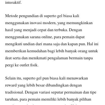
interaktif.
Metode pengundian di superto gel biasa kali
menggunakan inovasi modern, yang memungkinkan
hasil yang menjadi cepat dan terbuka. Dengan
menggunakan sarana online, para pemain dapat
mengikuti undian dari mana saja dan kapan pun. Hal ini
memberikan kemudahan bagi lebih banyak orang untuk
ikut serta dan menikmati pengalaman bermain tanpa
pergi ke outlet fisik.
Selain itu, superto gel pun biasa kali menawarkan
reward yang lebih besar dibandingkan dengan
tradisional. Dengan variasi seputar permainan dan tipe
taruhan, para pemain memiliki lebih banyak pilihan