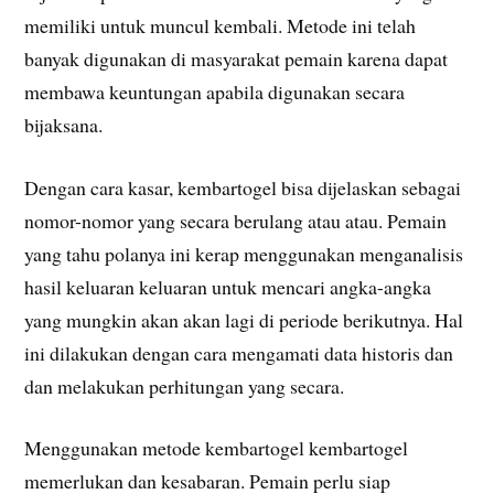
memiliki untuk muncul kembali. Metode ini telah
banyak digunakan di masyarakat pemain karena dapat
membawa keuntungan apabila digunakan secara
bijaksana.
Dengan cara kasar, kembartogel bisa dijelaskan sebagai
nomor-nomor yang secara berulang atau atau. Pemain
yang tahu polanya ini kerap menggunakan menganalisis
hasil keluaran keluaran untuk mencari angka-angka
yang mungkin akan akan lagi di periode berikutnya. Hal
ini dilakukan dengan cara mengamati data historis dan
dan melakukan perhitungan yang secara.
Menggunakan metode kembartogel kembartogel
memerlukan dan kesabaran. Pemain perlu siap