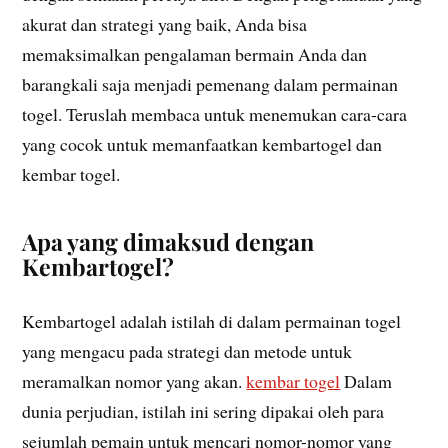
akurat dan strategi yang baik, Anda bisa
memaksimalkan pengalaman bermain Anda dan
barangkali saja menjadi pemenang dalam permainan
togel. Teruslah membaca untuk menemukan cara-cara
yang cocok untuk memanfaatkan kembartogel dan
kembar togel.
Apa yang dimaksud dengan
Kembartogel?
Kembartogel adalah istilah di dalam permainan togel
yang mengacu pada strategi dan metode untuk
meramalkan nomor yang akan.
kembar togel
Dalam
dunia perjudian, istilah ini sering dipakai oleh para
sejumlah pemain untuk mencari nomor-nomor yang