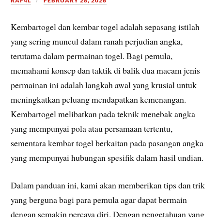
RAF4L
FEBRUARY 28, 2026
Kembartogel dan kembar togel adalah sepasang istilah
yang sering muncul dalam ranah perjudian angka,
terutama dalam permainan togel. Bagi pemula,
memahami konsep dan taktik di balik dua macam jenis
permainan ini adalah langkah awal yang krusial untuk
meningkatkan peluang mendapatkan kemenangan.
Kembartogel melibatkan pada teknik menebak angka
yang mempunyai pola atau persamaan tertentu,
sementara kembar togel berkaitan pada pasangan angka
yang mempunyai hubungan spesifik dalam hasil undian.
Dalam panduan ini, kami akan memberikan tips dan trik
yang berguna bagi para pemula agar dapat bermain
dengan semakin percaya diri. Dengan pengetahuan yang