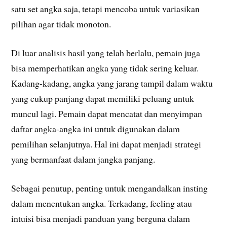
satu set angka saja, tetapi mencoba untuk variasikan
pilihan agar tidak monoton.
Di luar analisis hasil yang telah berlalu, pemain juga
bisa memperhatikan angka yang tidak sering keluar.
Kadang-kadang, angka yang jarang tampil dalam waktu
yang cukup panjang dapat memiliki peluang untuk
muncul lagi. Pemain dapat mencatat dan menyimpan
daftar angka-angka ini untuk digunakan dalam
pemilihan selanjutnya. Hal ini dapat menjadi strategi
yang bermanfaat dalam jangka panjang.
Sebagai penutup, penting untuk mengandalkan insting
dalam menentukan angka. Terkadang, feeling atau
intuisi bisa menjadi panduan yang berguna dalam