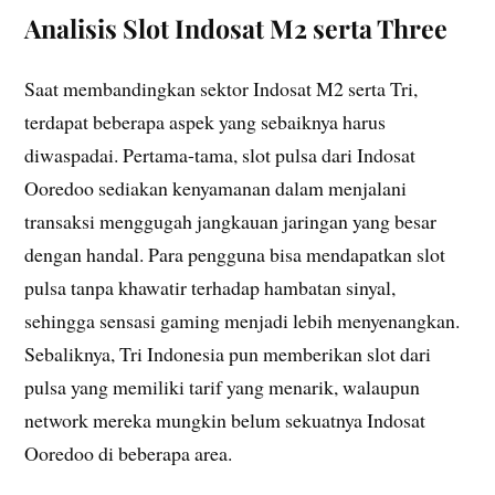
Analisis Slot Indosat M2 serta Three
Saat membandingkan sektor Indosat M2 serta Tri,
terdapat beberapa aspek yang sebaiknya harus
diwaspadai. Pertama-tama, slot pulsa dari Indosat
Ooredoo sediakan kenyamanan dalam menjalani
transaksi menggugah jangkauan jaringan yang besar
dengan handal. Para pengguna bisa mendapatkan slot
pulsa tanpa khawatir terhadap hambatan sinyal,
sehingga sensasi gaming menjadi lebih menyenangkan.
Sebaliknya, Tri Indonesia pun memberikan slot dari
pulsa yang memiliki tarif yang menarik, walaupun
network mereka mungkin belum sekuatnya Indosat
Ooredoo di beberapa area.