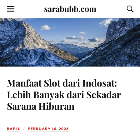
sarabubb.com
Manfaat Slot dari Indosat:
Lebih Banyak dari Sekadar
Sarana Hiburan
RAF4L
FEBRUARY 16, 2026