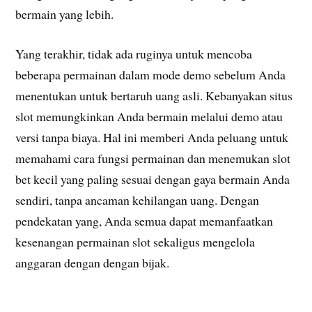
bermain yang lebih.
Yang terakhir, tidak ada ruginya untuk mencoba
beberapa permainan dalam mode demo sebelum Anda
menentukan untuk bertaruh uang asli. Kebanyakan situs
slot memungkinkan Anda bermain melalui demo atau
versi tanpa biaya. Hal ini memberi Anda peluang untuk
memahami cara fungsi permainan dan menemukan slot
bet kecil yang paling sesuai dengan gaya bermain Anda
sendiri, tanpa ancaman kehilangan uang. Dengan
pendekatan yang, Anda semua dapat memanfaatkan
kesenangan permainan slot sekaligus mengelola
anggaran dengan dengan bijak.