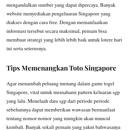
mengandalkan sumber yang dapat dipercaya. Banyak
website menyediakan pengeluaran Singapore yang
diakses dengan cara free. Dengan memanfaatkan
informasi tersebut secara maksimal, pemain bisa
membuat strategi yang lebih lebih baik untuk lotere hari
ini serta seterusnya.
Tips Memenangkan Toto Singapore
Agar menambah peluang menang dalam game togel
Singapore, vital untuk memahami pattern keluaran sgp
yang lalu. Menelaah data sgp dari periode periode
sebelumnya dapat memberikan wawasan bermanfaat
tentang nomor-nomor yang mungkin akan muncul
kembali. Banyak sekali pemain yang yakni bahwasanya