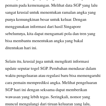
pemain pada kemenangan. Melihat data SGP yang lalu
sangat krusial untuk menentukan ramalan angka yang
punya kemungkinan besar untuk keluar. Dengan
menggunakan informasi dari hasil Singapore
sebelumnya, kita dapat mengamati pola dan tren yang
bisa membantu menentukan angka yang bakal
ditentukan hari ini.
Selain itu, krusial juga untuk mengikuti informasi
update seputar togel SGP. Perubahan mendasar dalam
waktu pengeluaran atau regulasi baru bisa memengaruhi
cara pemain memprediksi angka. Melihat pengeluaran
SGP hari ini dengan seksama dapat memberikan
wawasan yang lebih tegas. Seringkali, nomor yang
muncul mengulangi dari tiruan keluaran yang lalu,