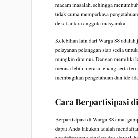
macam masalah, sehingga menumbuhk
tidak cuma memperkaya pengetahuan, t
dekat antara anggota masyarakat.
Kelebihan lain dari Warga 88 adalah
pelayanan pelanggan siap sedia untu
mungkin ditemui. Dengan memiliki lay
merasa lebih merasa tenang serta ter
membagikan pengetahuan dan ide-ide 
Cara Berpartisipasi d
Berpartisipasi di Warga 88 amat ga
dapat Anda lakukan adalah mendaftar
pendaftarannya singkat dan simpel, 