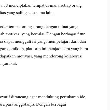
a 88 menciptakan tempat di mana setiap orang
tas yang saling satu sama lain.
kedar tempat orang-orang dengan minat yang
ah motivasi yang bernilai. Dengan berbagai fitur
na dapat menggali isi yang, mempelajari dari, dan
an demikian, platform ini menjadi cara yang baru
dapatkan motivasi, yang mendorong kolaborasi
asyarakat.
?
ovatif dirancang agar mendukung pertukaran ide,
tara para anggotanya. Dengan berbagai