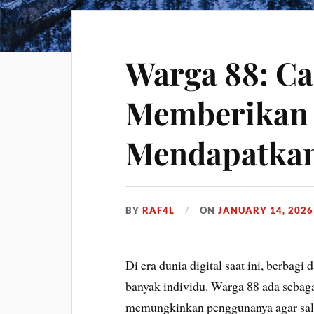
Warga 88: Ca
Memberikan 
Mendapatkan
BY
RAF4L
ON
JANUARY 14, 2026
Di era dunia digital saat ini, berbagi
banyak individu. Warga 88 ada sebag
memungkinkan penggunanya agar sali