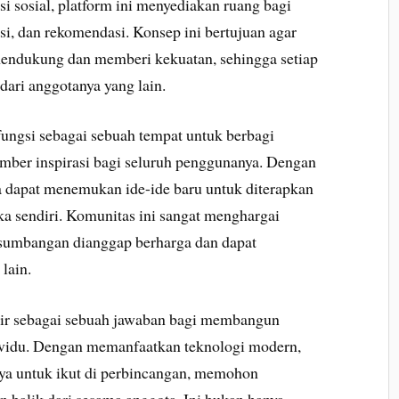
sosial, platform ini menyediakan ruang bagi
si, dan rekomendasi. Konsep ini bertujuan agar
endukung dan memberi kekuatan, sehingga setiap
ari anggotanya yang lain.
fungsi sebagai sebuah tempat untuk berbagi
umber inspirasi bagi seluruh penggunanya. Dengan
 dapat menemukan ide-ide baru untuk diterapkan
ka sendiri. Komunitas ini sangat menghargai
ap sumbangan dianggap berharga dan dapat
lain.
hadir sebagai sebuah jawaban bagi membangun
ndividu. Dengan memanfaatkan teknologi modern,
a untuk ikut di perbincangan, memohon