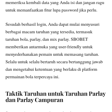
memeriksa kembali data yang Anda isi dan jangan ragu
untuk memanfaatkan fitur lupa password jika perlu.
Sesudah berhasil login, Anda dapat mulai menyusuri
berbagai macam taruhan yang tersedia, termasuk
taruhan bola, parlay, dan mix parlay. SBOBET
memberikan antarmuka yang user-friendly untuk
menyederhanakan pemain untuk memasang taruhan.
Selalu untuk selalu bertaruh secara bertanggung jawab
dan mengetahui ketentuan yang berlaku di platform
permainan bola terpercaya ini.
Taktik Taruhan untuk Taruhan Parlay
dan Parlay Campuran