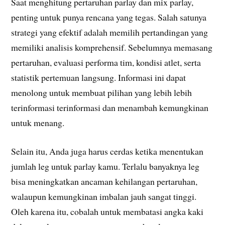
Saat menghitung pertaruhan parlay dan mix parlay,
penting untuk punya rencana yang tegas. Salah satunya
strategi yang efektif adalah memilih pertandingan yang
memiliki analisis komprehensif. Sebelumnya memasang
pertaruhan, evaluasi performa tim, kondisi atlet, serta
statistik pertemuan langsung. Informasi ini dapat
menolong untuk membuat pilihan yang lebih lebih
terinformasi terinformasi dan menambah kemungkinan
untuk menang.
Selain itu, Anda juga harus cerdas ketika menentukan
jumlah leg untuk parlay kamu. Terlalu banyaknya leg
bisa meningkatkan ancaman kehilangan pertaruhan,
walaupun kemungkinan imbalan jauh sangat tinggi.
Oleh karena itu, cobalah untuk membatasi angka kaki