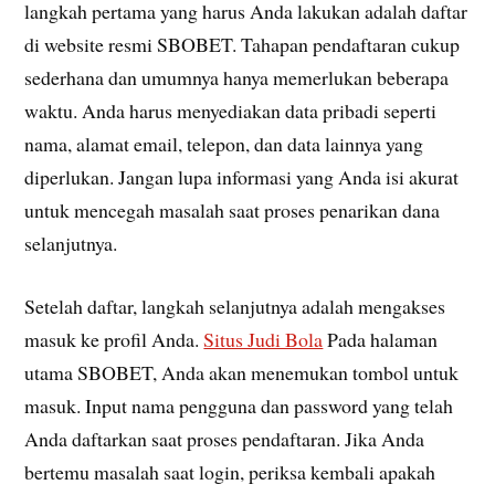
langkah pertama yang harus Anda lakukan adalah daftar
di website resmi SBOBET. Tahapan pendaftaran cukup
sederhana dan umumnya hanya memerlukan beberapa
waktu. Anda harus menyediakan data pribadi seperti
nama, alamat email, telepon, dan data lainnya yang
diperlukan. Jangan lupa informasi yang Anda isi akurat
untuk mencegah masalah saat proses penarikan dana
selanjutnya.
Setelah daftar, langkah selanjutnya adalah mengakses
masuk ke profil Anda.
Situs Judi Bola
Pada halaman
utama SBOBET, Anda akan menemukan tombol untuk
masuk. Input nama pengguna dan password yang telah
Anda daftarkan saat proses pendaftaran. Jika Anda
bertemu masalah saat login, periksa kembali apakah