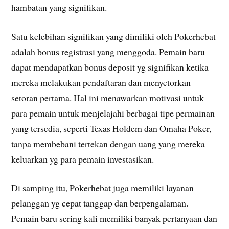
hambatan yang signifikan.
Satu kelebihan signifikan yang dimiliki oleh Pokerhebat
adalah bonus registrasi yang menggoda. Pemain baru
dapat mendapatkan bonus deposit yg signifikan ketika
mereka melakukan pendaftaran dan menyetorkan
setoran pertama. Hal ini menawarkan motivasi untuk
para pemain untuk menjelajahi berbagai tipe permainan
yang tersedia, seperti Texas Holdem dan Omaha Poker,
tanpa membebani tertekan dengan uang yang mereka
keluarkan yg para pemain investasikan.
Di samping itu, Pokerhebat juga memiliki layanan
pelanggan yg cepat tanggap dan berpengalaman.
Pemain baru sering kali memiliki banyak pertanyaan dan