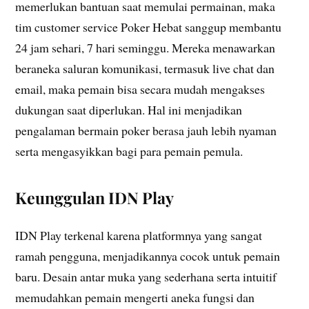
memerlukan bantuan saat memulai permainan, maka
tim customer service Poker Hebat sanggup membantu
24 jam sehari, 7 hari seminggu. Mereka menawarkan
beraneka saluran komunikasi, termasuk live chat dan
email, maka pemain bisa secara mudah mengakses
dukungan saat diperlukan. Hal ini menjadikan
pengalaman bermain poker berasa jauh lebih nyaman
serta mengasyikkan bagi para pemain pemula.
Keunggulan IDN Play
IDN Play terkenal karena platformnya yang sangat
ramah pengguna, menjadikannya cocok untuk pemain
baru. Desain antar muka yang sederhana serta intuitif
memudahkan pemain mengerti aneka fungsi dan