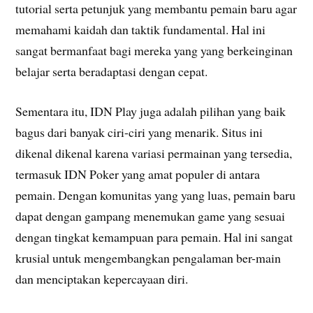
tutorial serta petunjuk yang membantu pemain baru agar
memahami kaidah dan taktik fundamental. Hal ini
sangat bermanfaat bagi mereka yang yang berkeinginan
belajar serta beradaptasi dengan cepat.
Sementara itu, IDN Play juga adalah pilihan yang baik
bagus dari banyak ciri-ciri yang menarik. Situs ini
dikenal dikenal karena variasi permainan yang tersedia,
termasuk IDN Poker yang amat populer di antara
pemain. Dengan komunitas yang yang luas, pemain baru
dapat dengan gampang menemukan game yang sesuai
dengan tingkat kemampuan para pemain. Hal ini sangat
krusial untuk mengembangkan pengalaman ber-main
dan menciptakan kepercayaan diri.