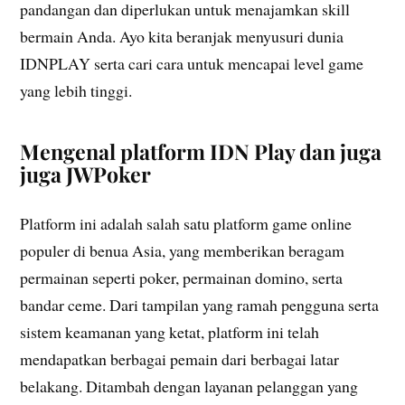
pandangan dan diperlukan untuk menajamkan skill
bermain Anda. Ayo kita beranjak menyusuri dunia
IDNPLAY serta cari cara untuk mencapai level game
yang lebih tinggi.
Mengenal platform IDN Play dan juga
juga JWPoker
Platform ini adalah salah satu platform game online
populer di benua Asia, yang memberikan beragam
permainan seperti poker, permainan domino, serta
bandar ceme. Dari tampilan yang ramah pengguna serta
sistem keamanan yang ketat, platform ini telah
mendapatkan berbagai pemain dari berbagai latar
belakang. Ditambah dengan layanan pelanggan yang