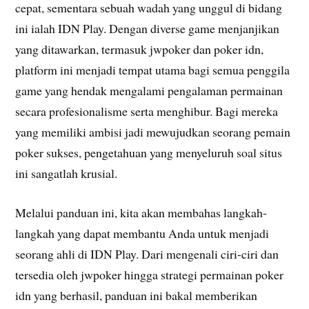
cepat, sementara sebuah wadah yang unggul di bidang
ini ialah IDN Play. Dengan diverse game menjanjikan
yang ditawarkan, termasuk jwpoker dan poker idn,
platform ini menjadi tempat utama bagi semua penggila
game yang hendak mengalami pengalaman permainan
secara profesionalisme serta menghibur. Bagi mereka
yang memiliki ambisi jadi mewujudkan seorang pemain
poker sukses, pengetahuan yang menyeluruh soal situs
ini sangatlah krusial.
Melalui panduan ini, kita akan membahas langkah-
langkah yang dapat membantu Anda untuk menjadi
seorang ahli di IDN Play. Dari mengenali ciri-ciri dan
tersedia oleh jwpoker hingga strategi permainan poker
idn yang berhasil, panduan ini bakal memberikan