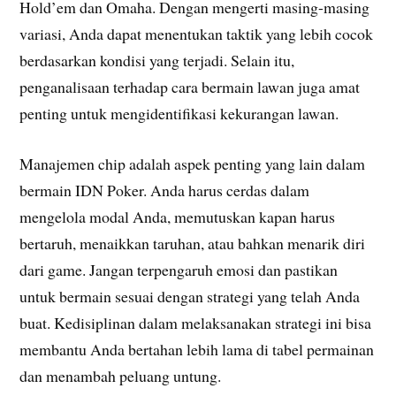
Hold’em dan Omaha. Dengan mengerti masing-masing
variasi, Anda dapat menentukan taktik yang lebih cocok
berdasarkan kondisi yang terjadi. Selain itu,
penganalisaan terhadap cara bermain lawan juga amat
penting untuk mengidentifikasi kekurangan lawan.
Manajemen chip adalah aspek penting yang lain dalam
bermain IDN Poker. Anda harus cerdas dalam
mengelola modal Anda, memutuskan kapan harus
bertaruh, menaikkan taruhan, atau bahkan menarik diri
dari game. Jangan terpengaruh emosi dan pastikan
untuk bermain sesuai dengan strategi yang telah Anda
buat. Kedisiplinan dalam melaksanakan strategi ini bisa
membantu Anda bertahan lebih lama di tabel permainan
dan menambah peluang untung.