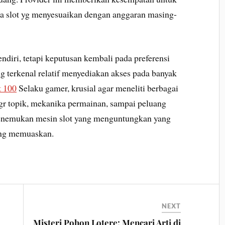
a slot yg menyesuaikan dengan anggaran masing-
ndiri, tetapi keputusan kembali pada preferensi
g terkenal relatif menyediakan akses pada banyak
t 100
Selaku gamer, krusial agar meneliti berbagai
egigr topik, mekanika permainan, sampai peluang
menemukan mesin slot yang menguntungkan yang
ng memuaskan.
NEXT
Misteri Pohon Lotere: Mencari Arti di