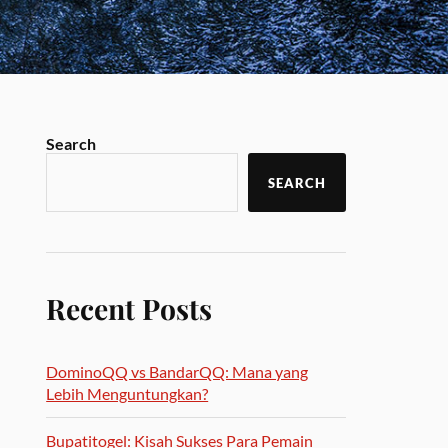
Search
SEARCH
Recent Posts
DominoQQ vs BandarQQ: Mana yang
Lebih Menguntungkan?
Bupatitogel: Kisah Sukses Para Pemain