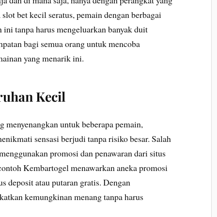
ja dan di mana saja, hanya dengan perangkat yang
slot bet kecil seratus, pemain dengan berbagai
 ini tanpa harus mengeluarkan banyak duit
mpatan bagi semua orang untuk mencoba
ainan yang menarik ini.
ruhan Kecil
ang menyenangkan untuk beberapa pemain,
nikmati sensasi berjudi tanpa risiko besar. Salah
h menggunakan promosi dan penawaran dari situs
rm contoh Kembartogel menawarkan aneka promosi
us deposit atau putaran gratis. Dengan
gkatkan kemungkinan menang tanpa harus