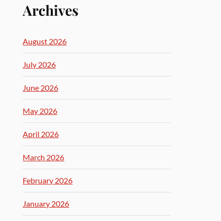
Archives
August 2026
July 2026
June 2026
May 2026
April 2026
March 2026
February 2026
January 2026