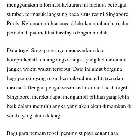
menggunakan informasi keluaran ini melalui berbagai
sumber, termasuk langsung pada situs resmi Singapore
Pools. Keluaran ini biasanya dilakukan malam hari, dan
pemain dapat melihat hasilnya dengan mudah.
Data togel Singapore juga menawarkan data
komprehensif tentang angka-angka yang keluar dalam
jangka waktu waktu tersebut. Data ini amat berguna
bagi pemain yang ingin bermaksud meneliti tren dan
mencari. Dengan pengaksesan ke informasi hasil togel
Singapore, mereka dapat mengambil pilihan yang lebih
baik dalam memilih angka yang akan akan dimainkan di
waktu yang akan datang.
Bagi para pemain togel, penting supaya senantiasa