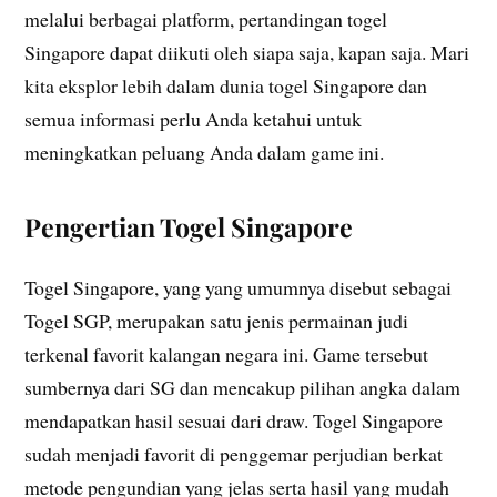
melalui berbagai platform, pertandingan togel
Singapore dapat diikuti oleh siapa saja, kapan saja. Mari
kita eksplor lebih dalam dunia togel Singapore dan
semua informasi perlu Anda ketahui untuk
meningkatkan peluang Anda dalam game ini.
Pengertian Togel Singapore
Togel Singapore, yang yang umumnya disebut sebagai
Togel SGP, merupakan satu jenis permainan judi
terkenal favorit kalangan negara ini. Game tersebut
sumbernya dari SG dan mencakup pilihan angka dalam
mendapatkan hasil sesuai dari draw. Togel Singapore
sudah menjadi favorit di penggemar perjudian berkat
metode pengundian yang jelas serta hasil yang mudah