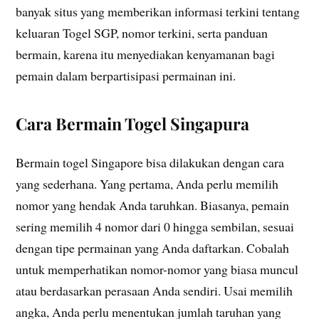
banyak situs yang memberikan informasi terkini tentang
keluaran Togel SGP, nomor terkini, serta panduan
bermain, karena itu menyediakan kenyamanan bagi
pemain dalam berpartisipasi permainan ini.
Cara Bermain Togel Singapura
Bermain togel Singapore bisa dilakukan dengan cara
yang sederhana. Yang pertama, Anda perlu memilih
nomor yang hendak Anda taruhkan. Biasanya, pemain
sering memilih 4 nomor dari 0 hingga sembilan, sesuai
dengan tipe permainan yang Anda daftarkan. Cobalah
untuk memperhatikan nomor-nomor yang biasa muncul
atau berdasarkan perasaan Anda sendiri. Usai memilih
angka, Anda perlu menentukan jumlah taruhan yang