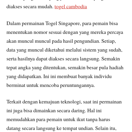
diakses secara mudah.
togel cambodia
Dalam permainan Togel Singapore, para pemain bisa
menentukan nomor sesuai dengan yang mereka percaya
akan muncul muncul pada hasil pengundian. Setiap,
data yang muncul diketahui melalui sistem yang sudah,
serta hasilnya dapat diakses secara langsung. Semakin
tepat angka yang ditentukan, semakin besar pula hadiah
yang didapatkan. Ini ini membuat banyak individu
berminat untuk mencoba peruntungannya.
Terkait dengan kemajuan teknologi, saat ini permainan
ini juga bisa dimainkan secara daring. Hal ini
memudahkan para pemain untuk ikut tanpa harus
datang secara langsung ke tempat undian. Selain itu,