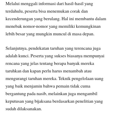
Melalui menggali informasi dari hasil-hasil yang
terdahulu, peserta bisa menemukan corak dan
kecenderungan yang berulang. Hal ini membantu dalam
menebak nomor-nomor yang memiliki kemungkinan
lebih besar yang mungkin muncul di masa depan.
Selanjutnya, pendekatan taruhan yang terencana juga
adalah kunci. Peserta yang sukses biasanya mempunyai
rencana yang jelas tentang berapa banyak mereka
taruhkan dan kapan perlu harus menambah atau
mengurangi taruhan mereka. Teknik pengelolaan uang
yang baik menjamin bahwa pemain tidak cuma
bergantung pada nasib, melainkan juga mengambil
keputusan yang bijaksana berdasarkan penelitian yang
sudah dilaksanakan.