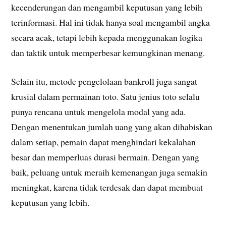
kecenderungan dan mengambil keputusan yang lebih
terinformasi. Hal ini tidak hanya soal mengambil angka
secara acak, tetapi lebih kepada menggunakan logika
dan taktik untuk memperbesar kemungkinan menang.
Selain itu, metode pengelolaan bankroll juga sangat
krusial dalam permainan toto. Satu jenius toto selalu
punya rencana untuk mengelola modal yang ada.
Dengan menentukan jumlah uang yang akan dihabiskan
dalam setiap, pemain dapat menghindari kekalahan
besar dan memperluas durasi bermain. Dengan yang
baik, peluang untuk meraih kemenangan juga semakin
meningkat, karena tidak terdesak dan dapat membuat
keputusan yang lebih.