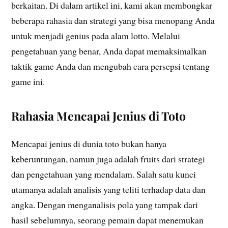
berkaitan. Di dalam artikel ini, kami akan membongkar
beberapa rahasia dan strategi yang bisa menopang Anda
untuk menjadi genius pada alam lotto. Melalui
pengetahuan yang benar, Anda dapat memaksimalkan
taktik game Anda dan mengubah cara persepsi tentang
game ini.
Rahasia Mencapai Jenius di Toto
Mencapai jenius di dunia toto bukan hanya
keberuntungan, namun juga adalah fruits dari strategi
dan pengetahuan yang mendalam. Salah satu kunci
utamanya adalah analisis yang teliti terhadap data dan
angka. Dengan menganalisis pola yang tampak dari
hasil sebelumnya, seorang pemain dapat menemukan