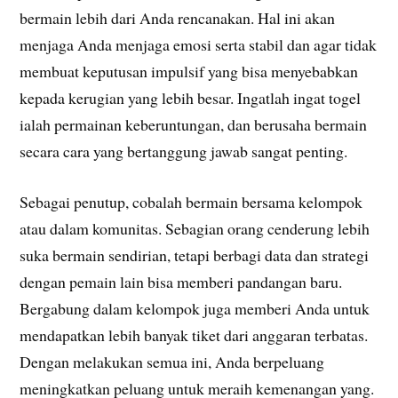
bermain lebih dari Anda rencanakan. Hal ini akan
menjaga Anda menjaga emosi serta stabil dan agar tidak
membuat keputusan impulsif yang bisa menyebabkan
kepada kerugian yang lebih besar. Ingatlah ingat togel
ialah permainan keberuntungan, dan berusaha bermain
secara cara yang bertanggung jawab sangat penting.
Sebagai penutup, cobalah bermain bersama kelompok
atau dalam komunitas. Sebagian orang cenderung lebih
suka bermain sendirian, tetapi berbagi data dan strategi
dengan pemain lain bisa memberi pandangan baru.
Bergabung dalam kelompok juga memberi Anda untuk
mendapatkan lebih banyak tiket dari anggaran terbatas.
Dengan melakukan semua ini, Anda berpeluang
meningkatkan peluang untuk meraih kemenangan yang.