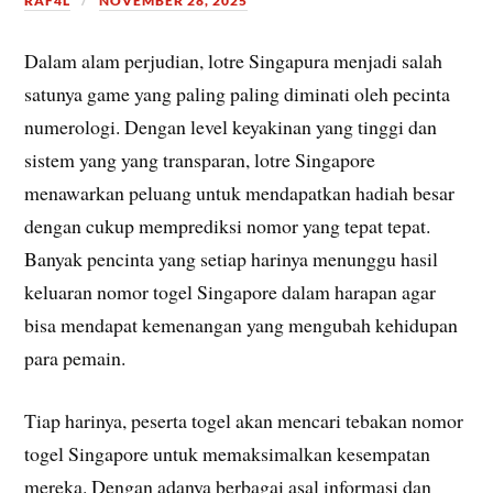
RAF4L
NOVEMBER 28, 2025
Dalam alam perjudian, lotre Singapura menjadi salah
satunya game yang paling paling diminati oleh pecinta
numerologi. Dengan level keyakinan yang tinggi dan
sistem yang yang transparan, lotre Singapore
menawarkan peluang untuk mendapatkan hadiah besar
dengan cukup memprediksi nomor yang tepat tepat.
Banyak pencinta yang setiap harinya menunggu hasil
keluaran nomor togel Singapore dalam harapan agar
bisa mendapat kemenangan yang mengubah kehidupan
para pemain.
Tiap harinya, peserta togel akan mencari tebakan nomor
togel Singapore untuk memaksimalkan kesempatan
mereka. Dengan adanya berbagai asal informasi dan