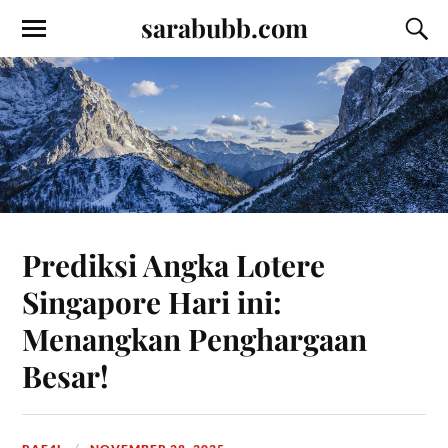
sarabubb.com
Prediksi Angka Lotere
Singapore Hari ini:
Menangkan Penghargaan
Besar!