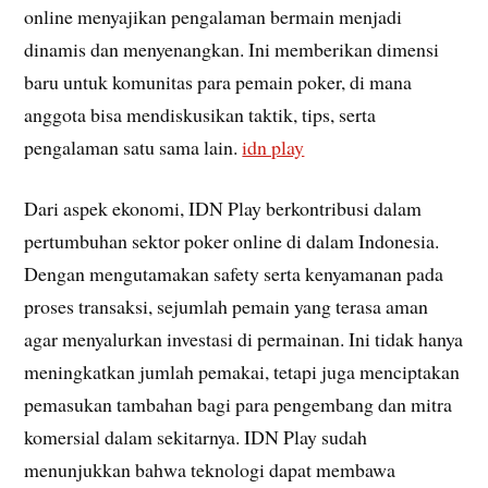
online menyajikan pengalaman bermain menjadi
dinamis dan menyenangkan. Ini memberikan dimensi
baru untuk komunitas para pemain poker, di mana
anggota bisa mendiskusikan taktik, tips, serta
pengalaman satu sama lain.
idn play
Dari aspek ekonomi, IDN Play berkontribusi dalam
pertumbuhan sektor poker online di dalam Indonesia.
Dengan mengutamakan safety serta kenyamanan pada
proses transaksi, sejumlah pemain yang terasa aman
agar menyalurkan investasi di permainan. Ini tidak hanya
meningkatkan jumlah pemakai, tetapi juga menciptakan
pemasukan tambahan bagi para pengembang dan mitra
komersial dalam sekitarnya. IDN Play sudah
menunjukkan bahwa teknologi dapat membawa