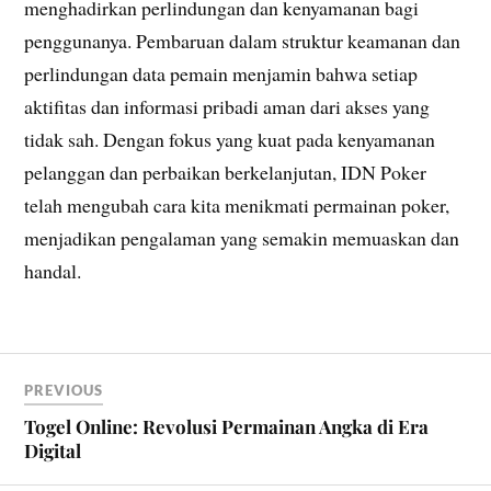
menghadirkan perlindungan dan kenyamanan bagi
penggunanya. Pembaruan dalam struktur keamanan dan
perlindungan data pemain menjamin bahwa setiap
aktifitas dan informasi pribadi aman dari akses yang
tidak sah. Dengan fokus yang kuat pada kenyamanan
pelanggan dan perbaikan berkelanjutan, IDN Poker
telah mengubah cara kita menikmati permainan poker,
menjadikan pengalaman yang semakin memuaskan dan
handal.
PREVIOUS
Togel Online: Revolusi Permainan Angka di Era
Digital