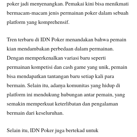
poker jadi menyenangkan. Pemakai kini bisa menikmati
bermacam-macam jenis permainan poker dalam sebuah
platform yang komprehensif.
Tren terbaru di IDN Poker menandakan bahwa pemain
kian mendambakan perbedaan dalam permainan.
Dengan memperkenalkan variasi baru seperti
permainan kompetisi dan cash game yang unik, pemain
bisa mendapatkan tantangan baru setiap kali para
bermain. Selain itu, adanya komunitas yang hidup di
platform ini mendukung hubungan antar pemain, yang
semakin memperkuat keterlibatan dan pengalaman
bermain dari keseluruhan.
Selain itu, IDN Poker juga bertekad untuk