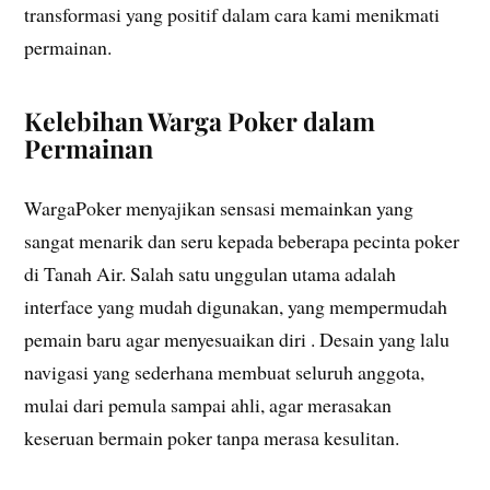
transformasi yang positif dalam cara kami menikmati
permainan.
Kelebihan Warga Poker dalam
Permainan
WargaPoker menyajikan sensasi memainkan yang
sangat menarik dan seru kepada beberapa pecinta poker
di Tanah Air. Salah satu unggulan utama adalah
interface yang mudah digunakan, yang mempermudah
pemain baru agar menyesuaikan diri . Desain yang lalu
navigasi yang sederhana membuat seluruh anggota,
mulai dari pemula sampai ahli, agar merasakan
keseruan bermain poker tanpa merasa kesulitan.