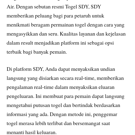
Air. Dengan sebutan resmi Togel SDY, SDY
memberikan peluang bagi para petaruh untuk
menikmati beragam permainan togel dengan cara yang
mengasyikkan dan seru. Kualitas layanan dan kejelasan
dalam result menjadikan platform ini sebagai opsi
terbaik bagi banyak pemain.
Di platform SDY, Anda dapat menyaksikan undian
langsung yang disiarkan secara real-time, memberikan
pengalaman real-time dalam menyaksikan eluaran
pengeluaran. Ini membuat para pemain dapat langsung
mengetahui putusan togel dan bertindak berdasarkan
informasi yang ada. Dengan metode ini, penggemar
togel merasa lebih terlibat dan bersemangat saat
menanti hasil keluaran.