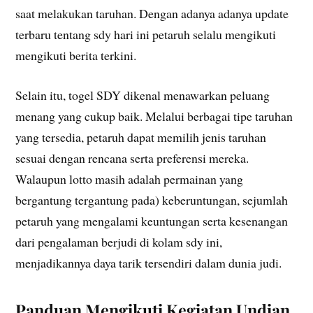
saat melakukan taruhan. Dengan adanya adanya update
terbaru tentang sdy hari ini petaruh selalu mengikuti
mengikuti berita terkini.
Selain itu, togel SDY dikenal menawarkan peluang
menang yang cukup baik. Melalui berbagai tipe taruhan
yang tersedia, petaruh dapat memilih jenis taruhan
sesuai dengan rencana serta preferensi mereka.
Walaupun lotto masih adalah permainan yang
bergantung tergantung pada) keberuntungan, sejumlah
petaruh yang mengalami keuntungan serta kesenangan
dari pengalaman berjudi di kolam sdy ini,
menjadikannya daya tarik tersendiri dalam dunia judi.
Panduan Mengikuti Kegiatan Undian