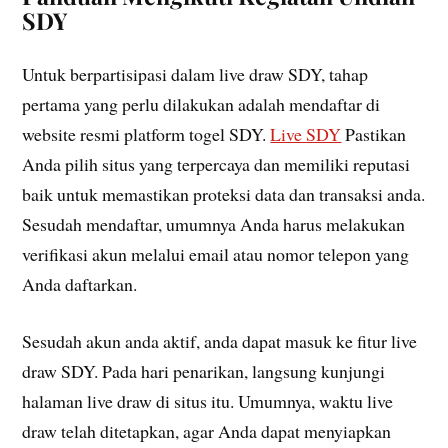
SDY
Untuk berpartisipasi dalam live draw SDY, tahap
pertama yang perlu dilakukan adalah mendaftar di
website resmi platform togel SDY.
Live SDY
Pastikan
Anda pilih situs yang terpercaya dan memiliki reputasi
baik untuk memastikan proteksi data dan transaksi anda.
Sesudah mendaftar, umumnya Anda harus melakukan
verifikasi akun melalui email atau nomor telepon yang
Anda daftarkan.
Sesudah akun anda aktif, anda dapat masuk ke fitur live
draw SDY. Pada hari penarikan, langsung kunjungi
halaman live draw di situs itu. Umumnya, waktu live
draw telah ditetapkan, agar Anda dapat menyiapkan