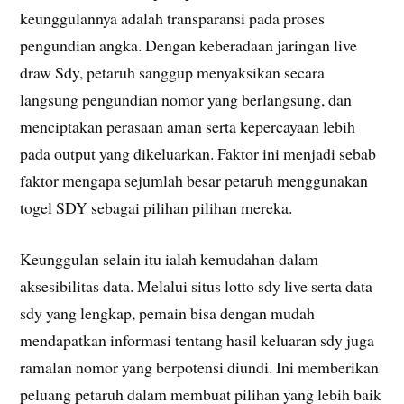
keunggulannya adalah transparansi pada proses
pengundian angka. Dengan keberadaan jaringan live
draw Sdy, petaruh sanggup menyaksikan secara
langsung pengundian nomor yang berlangsung, dan
menciptakan perasaan aman serta kepercayaan lebih
pada output yang dikeluarkan. Faktor ini menjadi sebab
faktor mengapa sejumlah besar petaruh menggunakan
togel SDY sebagai pilihan pilihan mereka.
Keunggulan selain itu ialah kemudahan dalam
aksesibilitas data. Melalui situs lotto sdy live serta data
sdy yang lengkap, pemain bisa dengan mudah
mendapatkan informasi tentang hasil keluaran sdy juga
ramalan nomor yang berpotensi diundi. Ini memberikan
peluang petaruh dalam membuat pilihan yang lebih baik