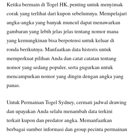
Ketika bermain di Togel HK, penting untuk menyimak
corak yang terlihat dari kupon sebelumnya. Mempelajari
angka-angka yang banyak muncul dapat menawarkan
gambaran yang lebih jelas jelas tentang nomor mana
yang kemungkinan bisa berpotensi untuk keluar di
ronda berikutnya. Manfaatkan data historis untuk
memperkuat pilihan Anda dan catat catatan tentang
nomor yang sedang populer, serta gugurkan untuk
mencampurkan nomor yang dingin dengan angka yang
panas.
Untuk Permainan Togel Sydney, cermati jadwal drawing
dan upayakan Anda selalu menambah data terkini
terkait kupon dan predator angka. Memanfaatkan
berbagai sumber informasi dan group pecinta permainan