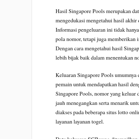
Hasil Singapore Pools merupakan data
mengedukasi mengetahui hasil akhir d
Informasi pengeluaran ini tidak han
pola nomor, tetapi juga memberikan
Dengan cara mengetahui hasil Singap
lebih bijak baik dalam menentukan no
Keluaran Singapore Pools umumnya d
pemain untuk mendapatkan hasil denga
Singapore Pools, nomor yang keluar
jauh menegangkan serta menarik untu
diakses pada beberapa situs lotto on
layanan layanan togel.