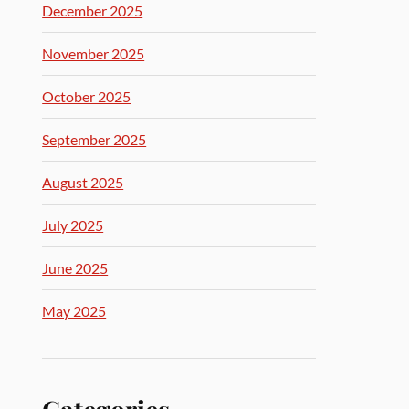
December 2025
November 2025
October 2025
September 2025
August 2025
July 2025
June 2025
May 2025