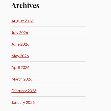
Archives
August 2026
July 2026
June 2026
May 2026
April 2026
March 2026
February 2026
January 2026