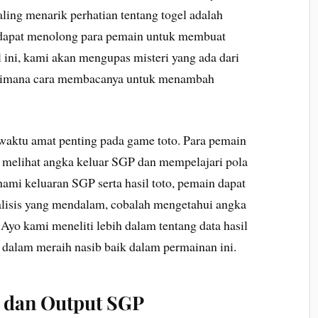
aling menarik perhatian tentang togel adalah
g dapat menolong para pemain untuk membuat
el ini, kami akan mengupas misteri yang ada dari
agaimana cara membacanya untuk menambah
t waktu amat penting pada game toto. Para pemain
k melihat angka keluar SGP dan mempelajari pola
mi keluaran SGP serta hasil toto, pemain dapat
alisis yang mendalam, cobalah mengetahui angka
Ayo kami meneliti lebih dalam tentang data hasil
ik dalam meraih nasib baik dalam permainan ini.
s dan Output SGP