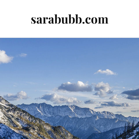
sarabubb.com