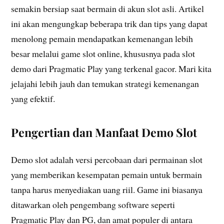
semakin bersiap saat bermain di akun slot asli. Artikel
ini akan mengungkap beberapa trik dan tips yang dapat
menolong pemain mendapatkan kemenangan lebih
besar melalui game slot online, khususnya pada slot
demo dari Pragmatic Play yang terkenal gacor. Mari kita
jelajahi lebih jauh dan temukan strategi kemenangan
yang efektif.
Pengertian dan Manfaat Demo Slot
Demo slot adalah versi percobaan dari permainan slot
yang memberikan kesempatan pemain untuk bermain
tanpa harus menyediakan uang riil. Game ini biasanya
ditawarkan oleh pengembang software seperti
Pragmatic Play dan PG, dan amat populer di antara