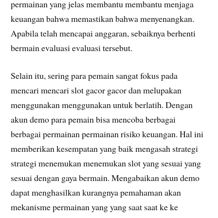
permainan yang jelas membantu membantu menjaga
keuangan bahwa memastikan bahwa menyenangkan.
Apabila telah mencapai anggaran, sebaiknya berhenti
bermain evaluasi evaluasi tersebut.
Selain itu, sering para pemain sangat fokus pada
mencari mencari slot gacor gacor dan melupakan
menggunakan menggunakan untuk berlatih. Dengan
akun demo para pemain bisa mencoba berbagai
berbagai permainan permainan risiko keuangan. Hal ini
memberikan kesempatan yang baik mengasah strategi
strategi menemukan menemukan slot yang sesuai yang
sesuai dengan gaya bermain. Mengabaikan akun demo
dapat menghasilkan kurangnya pemahaman akan
mekanisme permainan yang yang saat saat ke ke