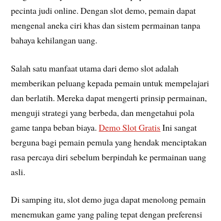
pecinta judi online. Dengan slot demo, pemain dapat
mengenal aneka ciri khas dan sistem permainan tanpa
bahaya kehilangan uang.
Salah satu manfaat utama dari demo slot adalah
memberikan peluang kepada pemain untuk mempelajari
dan berlatih. Mereka dapat mengerti prinsip permainan,
menguji strategi yang berbeda, dan mengetahui pola
game tanpa beban biaya.
Demo Slot Gratis
Ini sangat
berguna bagi pemain pemula yang hendak menciptakan
rasa percaya diri sebelum berpindah ke permainan uang
asli.
Di samping itu, slot demo juga dapat menolong pemain
menemukan game yang paling tepat dengan preferensi