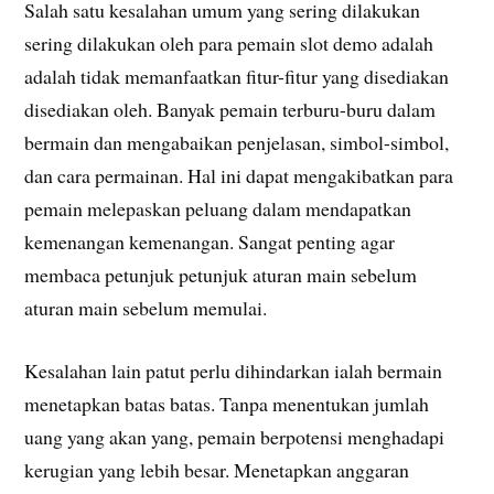
Salah satu kesalahan umum yang sering dilakukan
sering dilakukan oleh para pemain slot demo adalah
adalah tidak memanfaatkan fitur-fitur yang disediakan
disediakan oleh. Banyak pemain terburu-buru dalam
bermain dan mengabaikan penjelasan, simbol-simbol,
dan cara permainan. Hal ini dapat mengakibatkan para
pemain melepaskan peluang dalam mendapatkan
kemenangan kemenangan. Sangat penting agar
membaca petunjuk petunjuk aturan main sebelum
aturan main sebelum memulai.
Kesalahan lain patut perlu dihindarkan ialah bermain
menetapkan batas batas. Tanpa menentukan jumlah
uang yang akan yang, pemain berpotensi menghadapi
kerugian yang lebih besar. Menetapkan anggaran