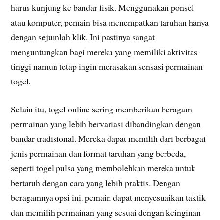
harus kunjung ke bandar fisik. Menggunakan ponsel
atau komputer, pemain bisa menempatkan taruhan hanya
dengan sejumlah klik. Ini pastinya sangat
menguntungkan bagi mereka yang memiliki aktivitas
tinggi namun tetap ingin merasakan sensasi permainan
togel.
Selain itu, togel online sering memberikan beragam
permainan yang lebih bervariasi dibandingkan dengan
bandar tradisional. Mereka dapat memilih dari berbagai
jenis permainan dan format taruhan yang berbeda,
seperti togel pulsa yang membolehkan mereka untuk
bertaruh dengan cara yang lebih praktis. Dengan
beragamnya opsi ini, pemain dapat menyesuaikan taktik
dan memilih permainan yang sesuai dengan keinginan