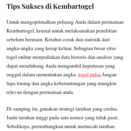
Tips Sukses di Kembartogel
Untuk mengoptimalkan peluang Anda dalam permainan
Kembartogel, krusial untuk melaksanakan penelitian
sebelum bermain. Ketahui corak dan statistik dari
angka-angka yang kerap keluar. Sebagian besar situs
togel online menyediakan data historis dan analisis yang
dapat mendukung Anda mengambil keputusan yang
unggul dalam menentukan angka.
togel pulsa
Jangan
lupa timing dan angka keberuntungan yang mungkin
relevan dengan permainan anda.
Di samping itu, gunakan strategi taruhan yang cerdas.
Jauhi taruhan tinggi pada satu nomor yang tidak pasti.
Sebaliknya, pertimbangkan untuk memecah taruhan