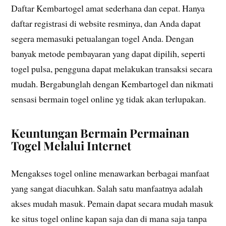
Daftar Kembartogel amat sederhana dan cepat. Hanya
daftar registrasi di website resminya, dan Anda dapat
segera memasuki petualangan togel Anda. Dengan
banyak metode pembayaran yang dapat dipilih, seperti
togel pulsa, pengguna dapat melakukan transaksi secara
mudah. Bergabunglah dengan Kembartogel dan nikmati
sensasi bermain togel online yg tidak akan terlupakan.
Keuntungan Bermain Permainan
Togel Melalui Internet
Mengakses togel online menawarkan berbagai manfaat
yang sangat diacuhkan. Salah satu manfaatnya adalah
akses mudah masuk. Pemain dapat secara mudah masuk
ke situs togel online kapan saja dan di mana saja tanpa