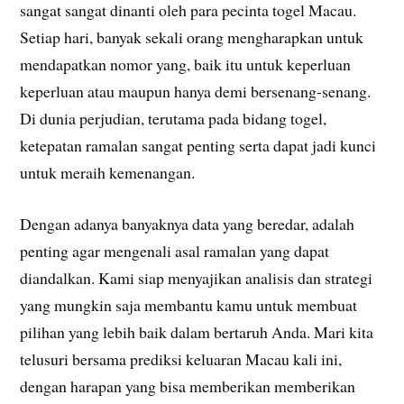
sangat sangat dinanti oleh para pecinta togel Macau.
Setiap hari, banyak sekali orang mengharapkan untuk
mendapatkan nomor yang, baik itu untuk keperluan
keperluan atau maupun hanya demi bersenang-senang.
Di dunia perjudian, terutama pada bidang togel,
ketepatan ramalan sangat penting serta dapat jadi kunci
untuk meraih kemenangan.
Dengan adanya banyaknya data yang beredar, adalah
penting agar mengenali asal ramalan yang dapat
diandalkan. Kami siap menyajikan analisis dan strategi
yang mungkin saja membantu kamu untuk membuat
pilihan yang lebih baik dalam bertaruh Anda. Mari kita
telusuri bersama prediksi keluaran Macau kali ini,
dengan harapan yang bisa memberikan memberikan