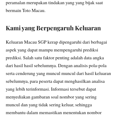
peramalan merupakan tindakan yang yang bijak saat
bermain Toto Macau.
Kami yang Berpengaruh Keluaran
Keluaran Macau SGP kerap dipengaruhi dari berbagai
aspek yang dapat mampu mempengaruhi prediksi
prediksi. Salah satu faktor penting adalah data angka
dari hasil hasil sebelumnya. Dengan analisis pola-pola
serta cenderung yang muncul muncul dari hasil keluaran
sebelumnya, para peserta dapat menghasilkan analisa
yang lebih terinformasi. Informasi tersebut dapat
menyediakan gambaran soal nombor yang sering
muncul dan yang tidak sering keluar, sehingga
membantu dalam memastikan menentukan nombor