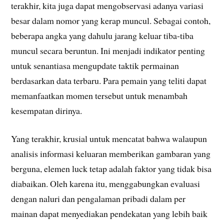
terakhir, kita juga dapat mengobservasi adanya variasi
besar dalam nomor yang kerap muncul. Sebagai contoh,
beberapa angka yang dahulu jarang keluar tiba-tiba
muncul secara beruntun. Ini menjadi indikator penting
untuk senantiasa mengupdate taktik permainan
berdasarkan data terbaru. Para pemain yang teliti dapat
memanfaatkan momen tersebut untuk menambah
kesempatan dirinya.
Yang terakhir, krusial untuk mencatat bahwa walaupun
analisis informasi keluaran memberikan gambaran yang
berguna, elemen luck tetap adalah faktor yang tidak bisa
diabaikan. Oleh karena itu, menggabungkan evaluasi
dengan naluri dan pengalaman pribadi dalam per
mainan dapat menyediakan pendekatan yang lebih baik