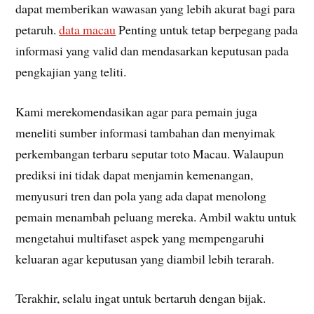
dapat memberikan wawasan yang lebih akurat bagi para
petaruh.
data macau
Penting untuk tetap berpegang pada
informasi yang valid dan mendasarkan keputusan pada
pengkajian yang teliti.
Kami merekomendasikan agar para pemain juga
meneliti sumber informasi tambahan dan menyimak
perkembangan terbaru seputar toto Macau. Walaupun
prediksi ini tidak dapat menjamin kemenangan,
menyusuri tren dan pola yang ada dapat menolong
pemain menambah peluang mereka. Ambil waktu untuk
mengetahui multifaset aspek yang mempengaruhi
keluaran agar keputusan yang diambil lebih terarah.
Terakhir, selalu ingat untuk bertaruh dengan bijak.