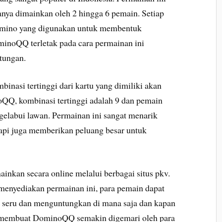
nya dimainkan oleh 2 hingga 6 pemain. Setiap
omino yang digunakan untuk membentuk
minoQQ terletak pada cara permainan ini
tungan.
nasi tertinggi dari kartu yang dimiliki akan
Q, kombinasi tertinggi adalah 9 dan pemain
gelabui lawan. Permainan ini sangat menarik
api juga memberikan peluang besar untuk
inkan secara online melalui berbagai situs pkv.
menyediakan permainan ini, para pemain dapat
seru dan menguntungkan di mana saja dan kapan
ni membuat DominoQQ semakin digemari oleh para