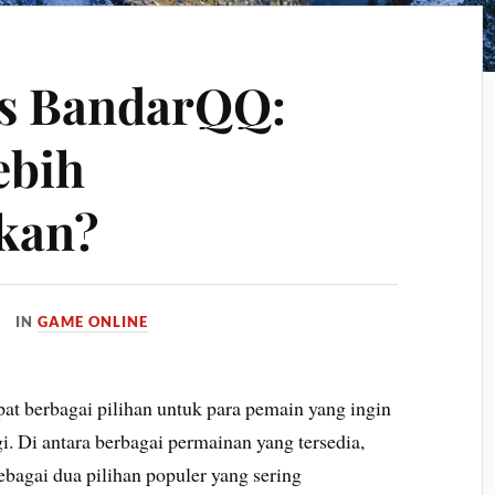
s BandarQQ:
ebih
kan?
IN
GAME ONLINE
at berbagai pilihan untuk para pemain yang ingin
i. Di antara berbagai permainan yang tersedia,
gai dua pilihan populer yang sering