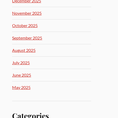
December 2025
November 2025
October 2025
September 2025
August 2025
July 2025
June 2025
May 2025
Categories