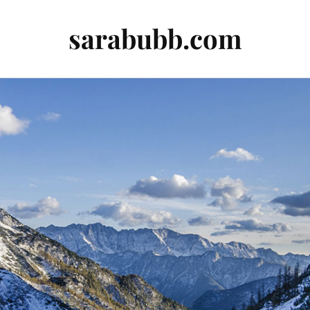
sarabubb.com