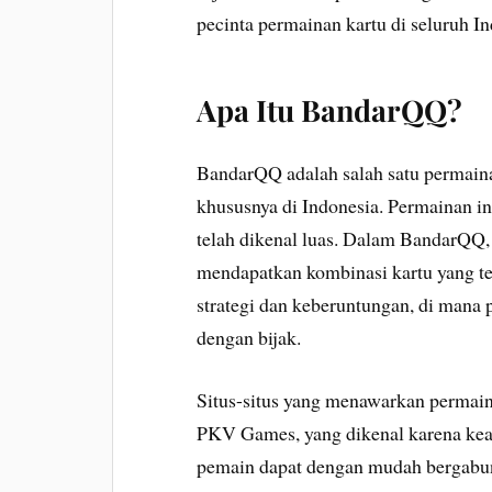
pecinta permainan kartu di seluruh In
Apa Itu BandarQQ?
BandarQQ adalah salah satu permainan
khususnya di Indonesia. Permainan i
telah dikenal luas. Dalam BandarQQ,
mendapatkan kombinasi kartu yang te
strategi dan keberuntungan, di man
dengan bijak.
Situs-situs yang menawarkan permai
PKV Games, yang dikenal karena kea
pemain dapat dengan mudah bergabu